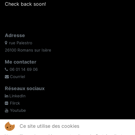
Check back soon!
Adresse
rue Palestro
26100 Romans sur Isère
Me contacter
06 01 14 69 06
Courriel
Réseaux sociaux
LinkedIn
Flirck
Youtube
EI NICOLAS BELLET
Ce site utilise des cookies
Siret : 44797052600045